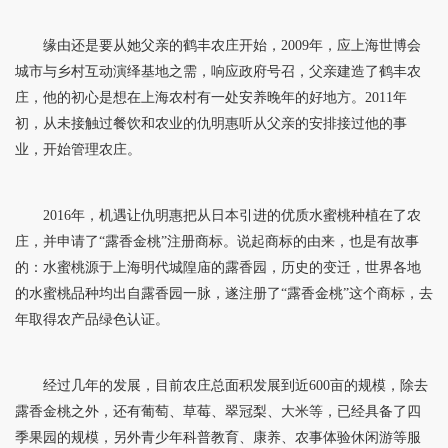
缘由还是要从她父亲的鹤丰农庄开始，2009年，应上海世博会
城市与乡村互动演绎基地之需，响应政府号召，父亲建造了鹤丰农
庄，他的初心是想在上海农村有一处安养晚年的好地方。2011年
初，从未接触过餐饮和农业的仇明惠听从父亲的安排接过他的事
业，开始管理农庄。
2016年，机遇让仇明惠把从日本引进的优质水蜜桃种植在了农
庄，并申请了“露香金桃”注册商标。说起商标的由来，也是有故事
的：水蜜桃源于上海明代城隍庙的露香园，历史的变迁，世界各地
的水蜜桃品种均出自露香园一脉，遂注册了“露香金桃”这个商标，去
年取得农产品绿色认证。
经过几年的发展，目前农庄总面积发展到近600亩的规模，除去
露香金桃之外，还有葡萄、草莓、翠冠梨、大米等，已经具备了四
季果园的规模，另外青少年科普教育、康养、农事体验休闲游等服