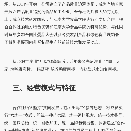
场。从2014年开始，公司建立了产品质量追溯体系，成为当地首家
开展农产品质量追溯的食品加工企业。合作社先后投入50万元以
上，成立技术研发团队，与江南大学食品学院进行产学研合作，整
合合作社的地方特色优势和江南大学食品学院的科研优势。与此同
时每年参加全国性蛋品大会以及各类农副产品和绿色食品展销会，
了解和掌握国内外蛋制品生产的前沿技术和发展动态。
从2009年注册“万凤”牌商标后，近年来又先后注册了“甸上人
家”海鸭蛋商标、“鸭荡湾”放养鸭蛋商标，均获盐城市知名商标。
三、经营模式与特征
合作社始终坚持“共同发展，抱团出海”的指导思想，对成员实
行“六统一”模式，即统一种苗供应、统一饲料配方、统一技术指导、
统一疫病防治、统一回收加工、统一品牌包装出售。探索建立“合作
社+基地+农户”新的发展业态，2013年与成员共建十万羽蛋鸡养殖