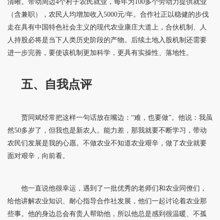
清晰。带动周边4个村子农民就业，每年为100多个劳动力提供就业
（含兼职），农民人均增加收入5000元/年。合作社正以稳健的步伐
走在具有中国特色社会主义的现代农业康庄大道上，合伙机制、人
人持股必将是当下人类历史阶段的产物。后续土地入股机制还需要
进一步完善，要使该机制更加科学，更具有实操性、落地性。
五、自我点评
贾同斌经常把这样一句话放在嘴边：“难，也要做”。他说：我虽
然50多岁了，但我也是新农人。能力差，那我就要不断学习，带动
农民们发展是我的心愿。不做农业不知道农业艰辛，做了农业就要
面对艰辛，向前看。
他一直说他很幸运，遇到了一批优秀的老师们和农业同僚们，
给他讲解农业知识、耐心指导合作社发展，他们一起讨论着农业那
些事。他的身边总会有贵人帮助他，所以他总是感到很温暖、不孤