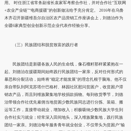
用。 时任浙江省常务副省长袁家军考察合作社，并对合作社“互联网
+农业产业链”“电商援疆”的创新做法给予充分肯定。 2016年在乌鲁
木齐召开新疆维吾尔自治区农产品营销工作座谈会上，刘德治作为
全疆6家典型创业创新示范企业代表作经验分享。
（三）民族团结和脱贫致富的践行者
民族团结是新疆各族人民的生命线，像石榴籽那样紧紧抱在一
起。刘德治在援疆期间始终践行民族团结一家亲，反对任何形式的
暴恐和分裂活动，始终将“稳定才能发展”的理念扎根于脑海。他不仅
亲自带队到阿克苏塔什巴格村、林园社区慰问贫困户，收贫困户滞
销农产品，而且到维族聚集地学校捐款捐物。每到收货季节，刘德
治带领合作社优先雇佣当地贫困少数民族同志进行分拣、装箱、搬
运等工作，直接带动就业，增加收入；积极吸纳少数民族大学生到
合作社实习就业；经常深入田间地头，深入维族聚集地，践行民族
团结一家亲。刘德治每年服务青年就业创业，不仅带头为贫困户“输