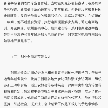
务名字命名的农民专业合作社。当时在阿克苏引起轰动，各路媒体
争相报道。新疆处于反恐最前沿，非常敏感。但是他没有被各种困
难所吓倒，反而给他很大的鼓舞和信心。思路决定出路。在短短的
二年间，他不断整合资源，执行电商援疆解决方案，通过电商培
训、开设网店、杭州展销中心、杭州建仓等一系列电商建设举措，
带动当地农户和青年纷纷加入电商的行列，阿克苏的电商氛围如火
如荼地开展起来了。
（二）创业创新示范带头人
刘德治多次组织优秀农户和创业青年到杭州培训学习，帮扶当
地青年创业就业，接待了新疆各地州参访团和浙江参访团等，组织
参加上海中食展、浙江农博会等各种展会，得到中央和地方等领导
视察和肯定，数次被中央电视台等各媒体采访和报道，展示了杭州
电商援疆成果，他也成了新疆农产品在杭州的代言人。他的行动和
坚持，引起社会广泛关注，创业创新工作起了很好的示范带动作