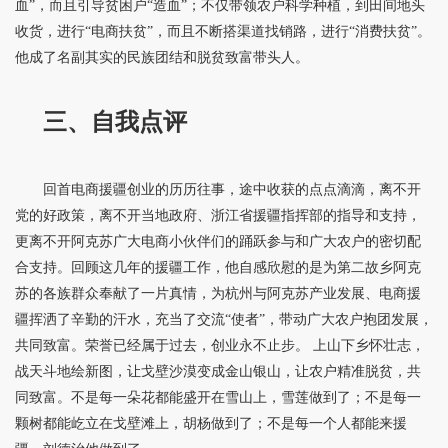
血”，而且引导贫困户“造血”；不仅带领农户科学种植，到田间地头
收货，进行“电商扶贫”，而且不断搭渠道找销路，进行“消费扶贫”。
他成了名副其实的民族团结和脱贫致富带头人。
三、自我点评
回首电商援疆创业的历历往事，途中收获的点点滴滴，离不开
党的好政策，离不开当地政府、浙江省援疆指挥部的指导和支持，
更离不开阿克苏广大电商小伙伴们的踊跃参与和广大农户的密切配
合支持。回顾这几年的援疆工作，他自感欣慰的是为第二故乡阿克
苏的各族群众奉献了一片真情，为杭州与阿克苏产业发展、电商援
疆挥洒了辛勤的汗水，充当了交流“使者”，带动广大农户抱团发展，
共同致富。荣誉已经属于过去，创业永不止步。 上山下乡怀壮志，
战天斗地绘新图，让戈壁沙漠变成金山银山，让农户精准脱贫，共
同致富。不是每一朵花都能盛开在雪山上，雪莲做到了；不是每一
颗树都能屹立在戈壁滩上，胡杨做到了；不是每一个人都能来援